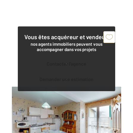
Vous êtes acquéreur et vendeur,
nos agents immobiliers peuvent vous
accompagner dans vos projets
Contacter l'agence
Demander une estimation
LE CROISIC 44
2
37,92 m
, 2 pièces
Ref : 1073
Appartement Duplex à vendre
172 000 €