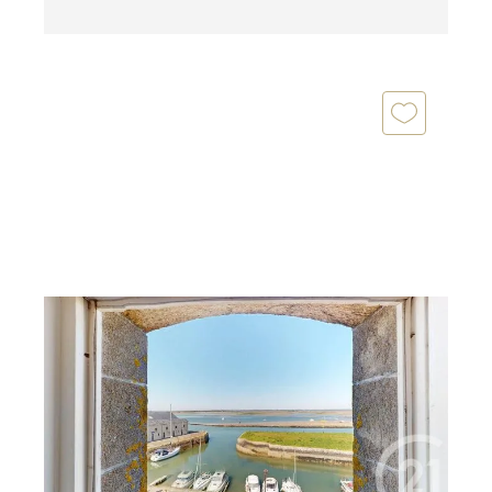
LE CROISIC 44
2
38,02 m
, 2 pièces
Ref : 1126
Appartement F2 à vendre
199 900 €