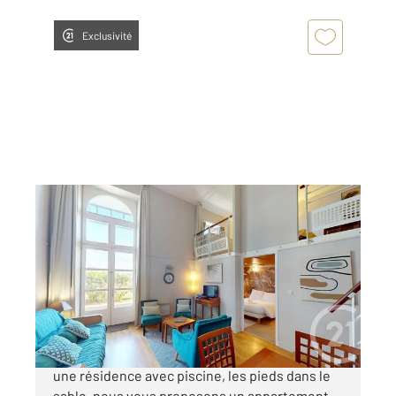
Exclusivité
LE CROISIC 44
2
54,58 m
, 2 pièces
Ref : 1139
Appartement Duplex à vendre
259 000 €
Chez CENTURY 21 et nulle part ailleurs! Dans
une résidence avec piscine, les pieds dans le
sable, nous vous proposons un appartement