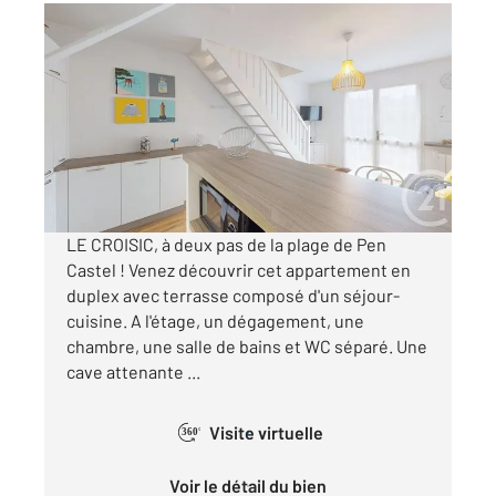
LE CROISIC 44
2
33,40 m
, 2 pièces
Ref : 1125
Appartement Duplex à vendre
189 900 €
Visiter le site dédié
LE CROISIC, à deux pas de la plage de Pen
Castel ! Venez découvrir cet appartement en
duplex avec terrasse composé d'un séjour-
cuisine. A l'étage, un dégagement, une
chambre, une salle de bains et WC séparé. Une
cave attenante ...
Visite virtuelle
360°
Voir le détail du bien