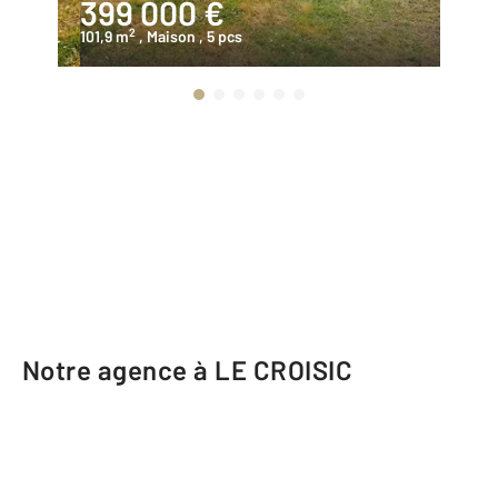
399 000 €
4
2
101,9 m
, Maison
, 5 pcs
10
Notre agence à LE CROISIC