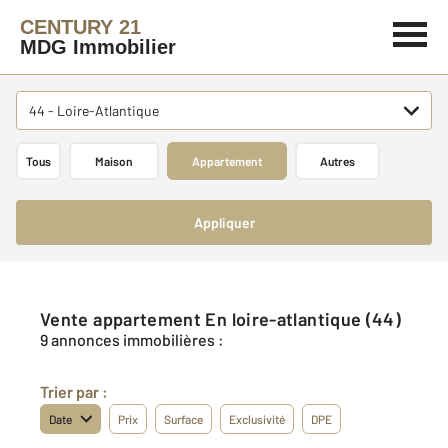
CENTURY 21
MDG Immobilier
44 - Loire-Atlantique
Tous
Maison
Appartement
Autres
Appliquer
Vente appartement En loire-atlantique (44)
9 annonces immobilières :
Trier par :
Date
Prix
Surface
Exclusivité
DPE