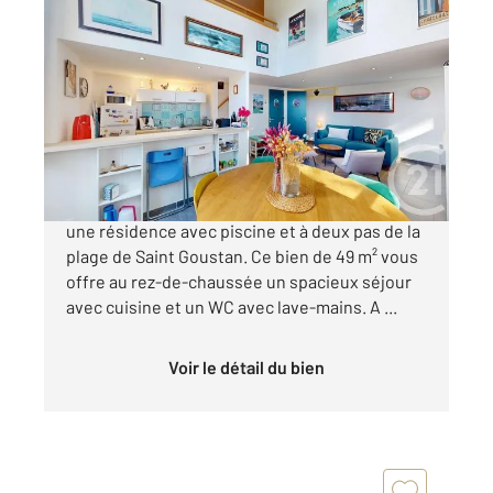
LE CROISIC 44
2
48,95 m
, 2 pièces
Ref : 1154
Appartement F2 Bis à vendre
259 000 €
Découvrez cet appartement avec jardin, dans
une résidence avec piscine et à deux pas de la
plage de Saint Goustan. Ce bien de 49 m² vous
offre au rez-de-chaussée un spacieux séjour
avec cuisine et un WC avec lave-mains. A ...
Voir le détail du bien