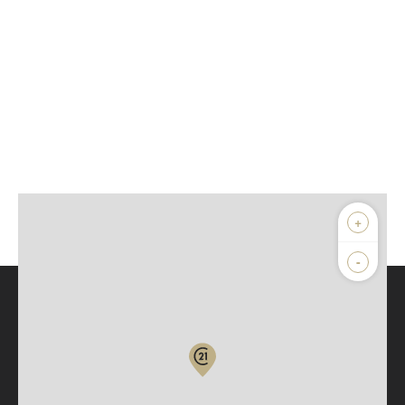
+
-
Parlons de vous, parlons biens
Votre compte :