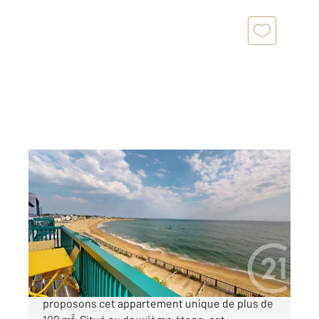
BATZ SUR MER 44
2
104,52 m
, 4 pièces
Ref : 1117
Appartement T4 à vendre
734 300 €
Face à la mer, sur la plage Valentin, nous vous
proposons cet appartement unique de plus de