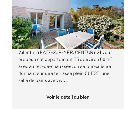
49,15 m
, 3 pièces
Ref : 958
Appartement F3 à vendre
279 575 €
Situé dans une résidence au pied de la plage
Valentin à BATZ-SUR-MER, CENTURY 21 vous
propose cet appartement T3 d'environ 50 m²
avec au rez-de-chaussée, un séjour-cuisine
donnant sur une terrasse plein OUEST, une
salle de bains avec wc ...
Voir le détail du bien