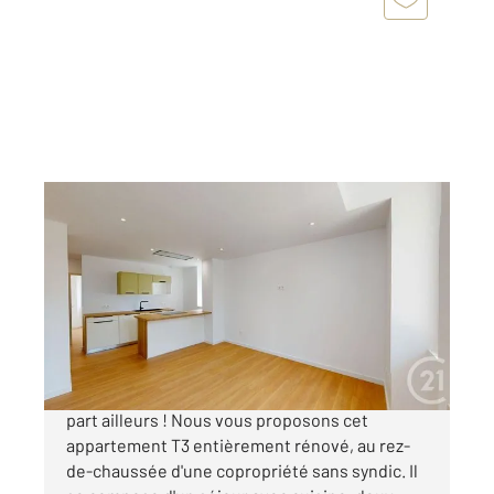
LE CROISIC 44
2
47,94 m
, 3 pièces
Ref : 1113
Appartement T3 à vendre
242 000 €
Chez CENTURY 21 MDG IMMOBILIER et nulle
part ailleurs ! Nous vous proposons cet
appartement T3 entièrement rénové, au rez-
de-chaussée d'une copropriété sans syndic. Il