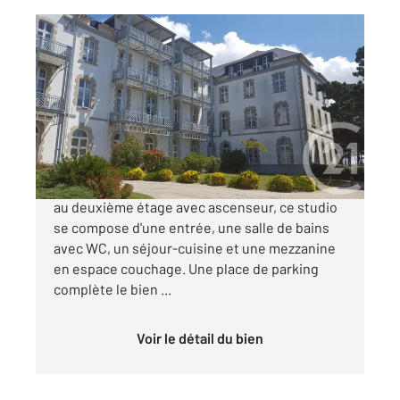
LE CROISIC 44
2
31,40 m
, 1 pièce
Ref : 1120
Appartement Studio Cabine à vendre
129 000 €
Dans la résidence SAINT GOUSTAN DU TREHIC,
au deuxième étage avec ascenseur, ce studio
se compose d'une entrée, une salle de bains
avec WC, un séjour-cuisine et une mezzanine
en espace couchage. Une place de parking
complète le bien ...
Voir le détail du bien