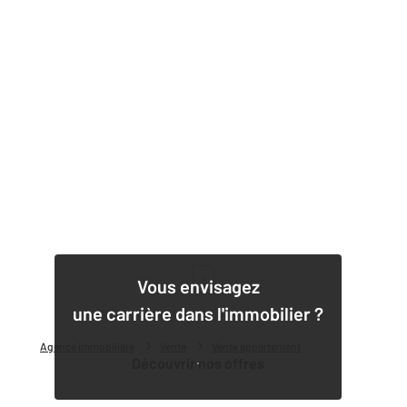
1
Vous envisagez
une carrière dans l'immobilier ?
Agence immobilière
Vente
Vente appartement
Découvrir nos offres