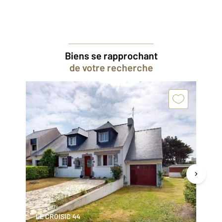
Biens se rapprochant
de votre recherche
LE CROISIC 44
LE