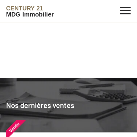
CENTURY 21
MDG Immobilier
Agence immobilière
Vendre
Nos dernières ventes
Nos derniers biens vendus près de
Nos dernières ventes
chez vous
Vendu