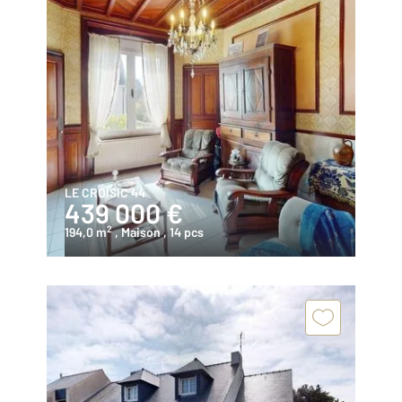
LE CROISIC 44
439 000 €
2
194,0 m
, Maison
, 14 pcs