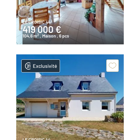
LE CROISIC 44
419 000 €
2
104,6 m
, Maison
, 6 pcs
Exclusivité
LE CROISIC 44