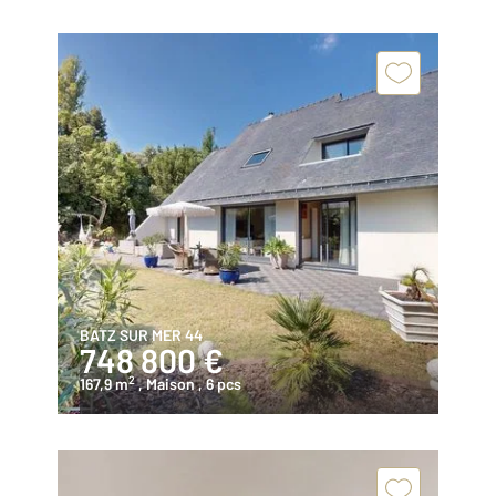
BATZ SUR MER 44
748 800 €
2
167,9 m
, Maison
, 6 pcs