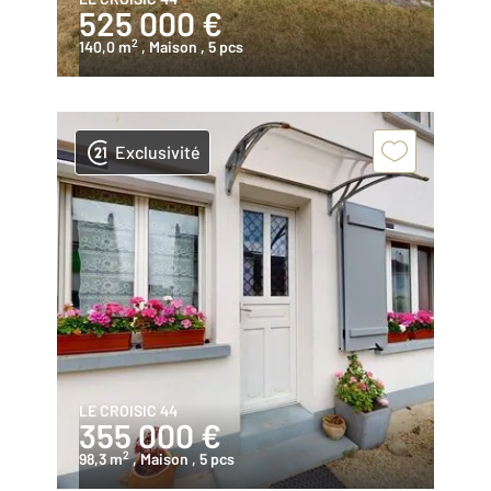
525 000 €
2
140,0 m
, Maison
, 5 pcs
Exclusivité
LE CROISIC 44
355 000 €
2
98,3 m
, Maison
, 5 pcs