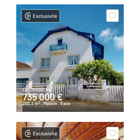
Exclusivité
LE CROISIC 44
735 000 €
2
202,2 m
, Maison
, 9 pcs
Exclusivité