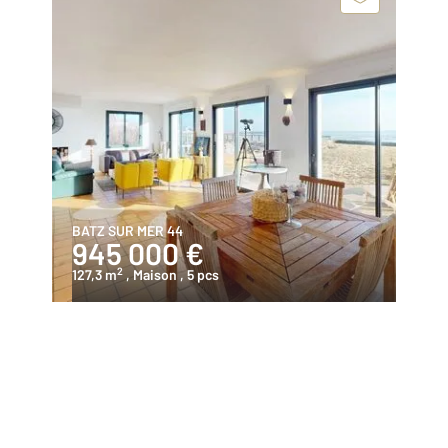
BATZ SUR MER 44
945 000 €
2
127,3 m
, Maison
, 5 pcs