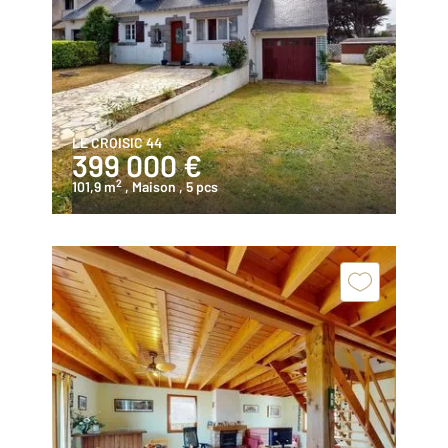
LE CROISIC 44
399 000 €
2
101,9 m
, Maison
, 5 pcs