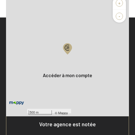
+
-
Parlons de vous, parlons biens
Votre compte :
Accéder à mon compte
500 m
©
Mappy
Votre agence est notée