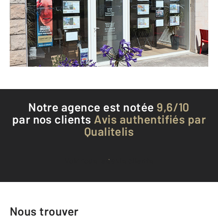
LE CROISIC - 44490
Envoyer un message
Téléphoner à l'agence
Notre agence est notée
9,6/10
par nos clients
Avis authentifiés par
Qualitelis
Voir tous les avis clients
Nous trouver