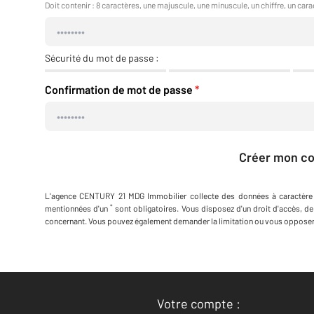
Doit contenir : 8 caractères, une majuscule, une minuscule, un chiffre, un cara
Sécurité du mot de passe :
Confirmation de mot de passe
*
Créer mon c
L'agence
CENTURY 21 MDG Immobilier
collecte des données à caractère
*
mentionnées d'un
sont obligatoires. Vous disposez d'un droit d'accès, de
concernant. Vous pouvez également demander la limitation ou vous opposer 
Votre compte :