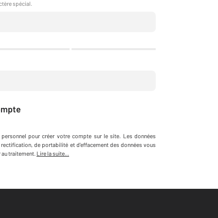
ctère spécial.
ompte
 personnel
pour créer votre compte sur le site
.
Les données
 rectification, de portabilité et d'effacement des données vous
au traitement.
Lire la suite...