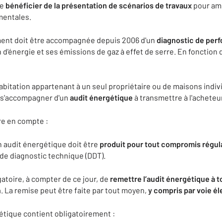
de
b
énéficier de la présentation de scénarios de travaux
pour amé
mentales.
ment doit être accompagnée depuis 2006 d'un
diagnostic de per
d'énergie et ses émissions de gaz à effet de serre. En fonction 
bitation appartenant à un seul propriétaire ou de maisons indiv
 s'accompagner d'un
audit énergétique
à transmettre à l'acheteu
e en compte :
 audit énergétique doit être
produit pour tout compromis régula
 de diagnostic technique (DDT).
atoire, à compter de ce jour, de
remettre l’audit énergétique à 
n
. La remise peut être faite par tout moyen,
y compris par voie é
gétique contient obligatoirement :