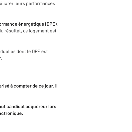
liorer leurs performances
formance énergétique (DPE)
,
du résultat, ce logement est
iduelles dont le DPE est
r.
risé à compter de ce jour
. Il
tout candidat acquéreur lors
lectronique.