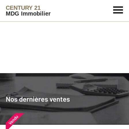
CENTURY 21
MDG Immobilier
Agence immobilière
Vendre
Nos dernières ventes
Nos derniers biens vendus près de
Nos dernières ventes
chez vous
Vendu